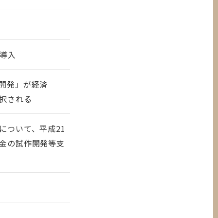
置導入
開発」が経済
択される
について、平成21
金の試作開発等支