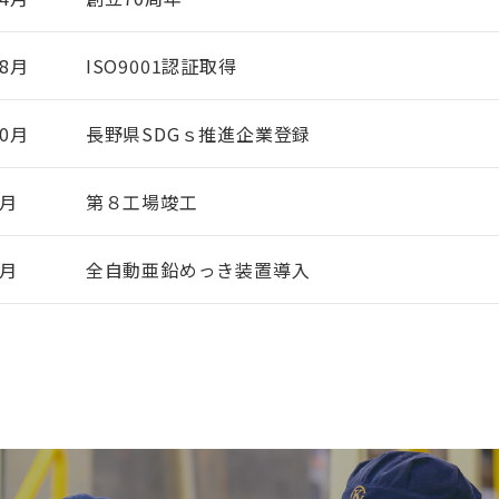
8月
ISO9001認証取得
0月
長野県SDGｓ推進企業登録
4月
第８工場竣工
6月
全自動亜鉛めっき装置導入