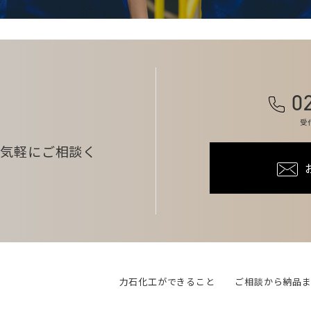
0
受
お気軽にご相談く
力石化工ができること
ご相談から納品