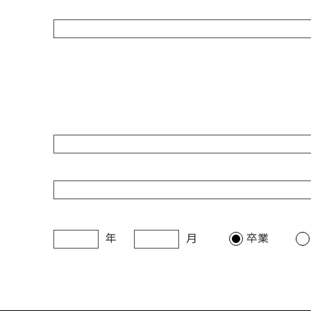
年
月
卒業