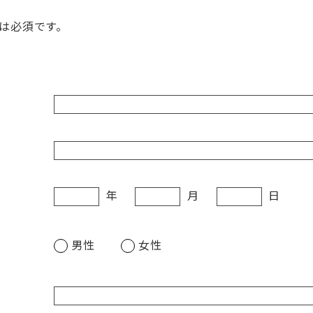
は必須です。
年
月
日
男性
女性