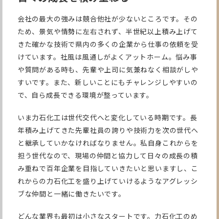
会社の最大の強みは競合他社が少ないところです。その
ため、景気や情勢に左右されず、半世紀以上積み上げて
きた確かな技術で県内の多くの企業から仕事の依頼を受
けています。社風は風通しがよくアットホーム。悩み事
や質問がある時も、先輩や上司に気兼ねなく相談がしや
すいです。また、新しいことにもチャレンジしやすいの
で、自ら成長できる環境が整っています。
いま力石化工は世代交代へと変化している時期です。長
年積み上げてきた先輩社員の誇りや技術力を次の世代へ
と継承していかなければなりません。私自身これからを
担う世代なので、現場の仲間と協力して日々の成長の積
み重ねで百年企業を目指していきたいと思いますし、こ
れからの力石化工を盛り上げていけるようなアグレッシ
ブな仲間と一緒に働きたいです。
どんな業界も最初は小さなスタートです。力石化工のめ